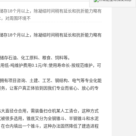
储存18个月以上，除凝结时间稍有延长和抗折能力略有
术，对周围环境不
储存18个月以上，除凝结时间稍有延长和抗折能力略有
。
以储存石油、化工原料、粮食、饲料等。
用低-吨维护费用0.1元/年;使用寿命长-按规范维护，可
，拥有项目咨询、土建、工艺、钢结构、电气等专业化能
服务，让客户真正体验到因我们专业而省心、放心的专
伟大直径仓合用，需装备扫仓机某人工清仓，这种方式
式被很多选用，锥底又分为全钢锥斗、半钢锥斗和水泥
。在仓内填出一个锥斗，这种办法固然降低了建造进程