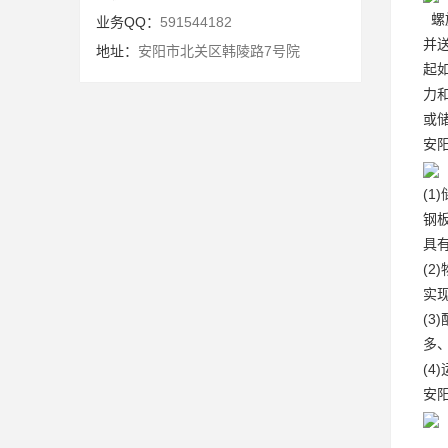
螺
业务QQ：
591544182
并
地址：
安阳市北关区韩陵路7号院
起
力
或
安
(1
钢
具
(
实
(
多
(
安