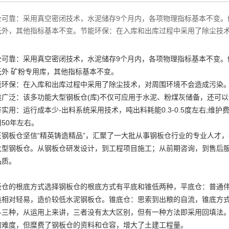
全可靠：采用真空密闭技术，水泥储存9个月内，各项物理指标基本不变。
低外，其他指标基本不变。节能环保：在入库和出库过程中采用了除尘技
全可靠：采用真空密闭技术，水泥储存9个月内，各项物理指标基本不变。
低外
矿粉专用库
，其他指标基本不变。
能环保：在入库和出库过程中采用了除尘技术，对周围环境不会造成污染
途广泛：该多功能大型
钢板仓
(库)不仅可应用于水泥、粉煤灰储备，还可
实用：运行成本少-出料系统采用技术，吨出料耗能0.3-0.5度左右;维护费
50年左右。
正钢板仓坚信“精英铸造精品”，汇聚了一大批从事钢板仓行业的专业人才
大型钢板仓
。从钢板仓研发设计，到工程项目施工；从前期咨询，到售后
品质。
板仓的根底方式选择钢板仓的根底方式有平底和锥低两种，平底仓：普通
造相对轻易，造价较低
水泥钢板仓
。锥底仓：思索到出粮的自流，锥底方
斗三种，从运用上来讲，三者没有太大区别，但有一种方法即采用回填法
的难度，但糜费了钢板仓的资料和仓容，增大了土建工程量。