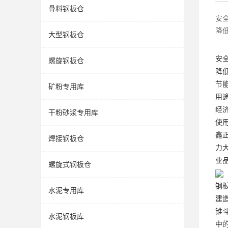
骨料钢板仓
安
降
大型钢板仓
安
螺旋钢板仓
降
节
矿粉专用库
用
经济
干粉砂浆专用库
使用
鑫
焊接钢板仓
力
业
螺旋式钢板仓
钢
水泥专用库
建
锥
水泥钢板库
中