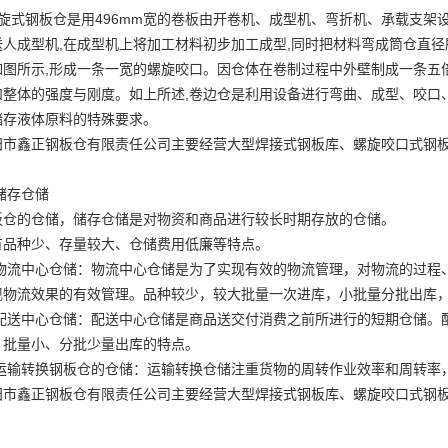
旋式钢板仓是用496mm宽的卷板由开卷机、成型机、弯折机、承载支架
送人成型机,在成型机上将加工材料初步加工成型,同时把材料弯成筒仓直径
如图所示,形成一条一宽的螺旋咬口。因仓体在卷制过程中外壁制成一条五
和整体的强度与刚度。如上所述,卷边仓是利用设备进行弯曲、成型、咬口、
储存液体原料的特殊要求。
阳市鑫正钢板仓有限责任公司主要经营大型焊接式钢板库、螺旋咬口式钢
)储存仓储
板仓的仓储，储存仓储是对物资和商品进行较长时期存放的仓储。
有品种少、存量较大、仓储费用低廉等特点。
2)物流中心仓储：物流中心仓储是为了实现有效的物流管理，对物流的过
现物流效果的有效管理。品种较少，较大批量一次进库，小批量分批出库
3)配送中心仓储：配送中心仓储是商品送交付消费之前所进行的短期仓储
、批量小、分批少量出库的特点。
4)运输转换钢板仓的仓储：运输转换仓储注重货物的周转作业效率和周转
阳市鑫正钢板仓有限责任公司主要经营大型焊接式钢板库、螺旋咬口式钢