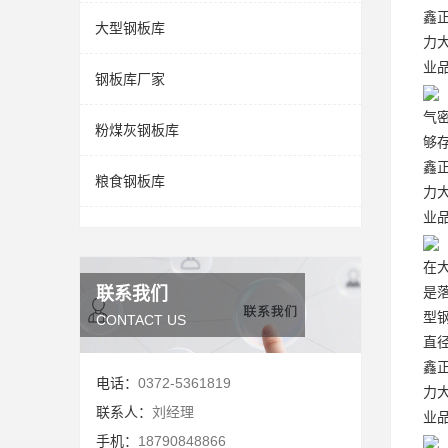
鑫
大型钢板库
力
业
钢板库厂家
气
粉煤灰钢板库
够
鑫
粮食钢板库
力
业
在
联系我们
是
型
CONTACT US
直
鑫
电话：
0372-5361819
力
联系人：
刘经理
业
手机：
18790848866