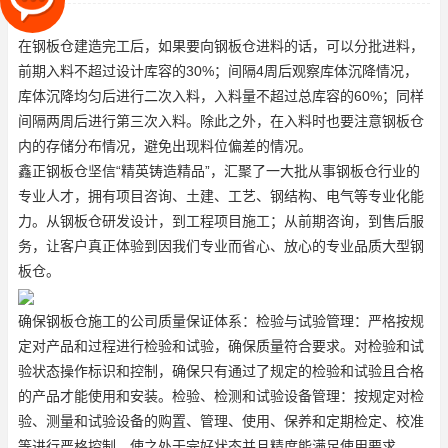
间隔两周后进行第三次入
在
钢板仓
建造完工后，如果要向钢板仓进料的话，可以分批进料，
前期入料不超过设计库容的30%；间隔4周后观察库体沉降情况，
库体沉降均匀后进行二次入料，入料量不超过总库容的60%；同样
间隔两周后进行第三次入料。除此之外，在入料时也要注意钢板仓
内的存储分布情况，避免出现料位偏差的情况。
鑫正钢板仓坚信“精英铸造精品”，汇聚了一大批从事钢板仓行业的
专业人才，拥有项目咨询、土建、工艺、钢结构、电气等专业化能
力。从钢板仓研发设计，到工程项目施工；从前期咨询，到售后服
务，让客户真正体验到因我们专业而省心、放心的专业品质
大型钢
板仓
。
确保钢板仓施工的公司质量保证体系：检验与试验管理：严格按规
定对产品和过程进行检验和试验，确保质量符合要求。对检验和试
验状态操作标识和控制，确保只有通过了规定的检验和试验且合格
的产品才能使用和安装。检验、检测和试验设备管理：按规定对检
验、测量和试验设备的购置、管理、使用、保养和定期检定、校准
等进行严格控制，使之处于完好状态并且精度能满足使用要求。