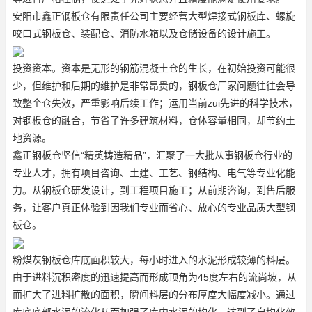
安阳市鑫正钢板仓有限责任公司主要经营大型焊接式钢板库、螺旋
咬口式钢板仓、装配仓、消防水箱以及仓储设备的设计施工。
投资资本。资本是无形的钢筋混凝土仓的生长，在初始投资可能很
少，但维护和后期的维护是非常昂贵的，钢板仓厂家问题往往会导
致整个仓失效，严重影响后续工作；运用当前zui先进的科学技术，
对钢板仓的融合，节省了许多建筑材料，仓体容量相同，却节约土
地资源。
鑫正钢板仓坚信“精英铸造精品”，汇聚了一大批从事钢板仓行业的
专业人才，拥有项目咨询、土建、工艺、钢结构、电气等专业化能
力。从钢板仓研发设计，到工程项目施工；从前期咨询，到售后服
务，让客户真正体验到因我们专业而省心、放心的专业品质
大型钢
板仓
。
粉煤灰钢板仓库底面积较大，每小时进入的水泥形成较薄的料层。
由于进料沉积密度的迅速提高而形成顶角为45度左右的流尚坡，从
而扩大了进料扩散的面积，瞬间料层的分布厚度大幅度减小。通过
库底底部水泥的流化从而加强了库内水泥的均化，达到了自均化效