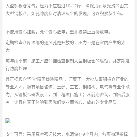
大型钢板仓充气，压力不应超过10-12斤，确保顶孔是光滑的
山东
大型钢板仓
，如孔隙度及时清理灰尘的发现，可以积累灰尘布。
不使用偏心加载，允许偏心放电，壁孔被禁止直接放电。
定期检查仓库顶部的通风孔是开放的，压力不是在室内产生的太
大。
每年雨季前，施工方应仔细检查钢制大型钢板仓的腐蚀，并定期进
行防腐处理
鑫正钢板仓坚信“精英铸造精品”，汇聚了一大批从事钢板仓行业的
专业人才，拥有项目咨询、土建、工艺、钢结构、电气等专业化能
力。从钢板仓研发设计，到工程项目施工；从前期咨询，到售后服
务，让客户真正体验到因我们专业而省心、放心的专业品质。
安全可靠：采用真空密闭技术，水泥储存9个月内，各项物理指标