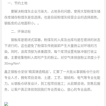
一、节约土地
要解决粉煤灰企业污染大、占地多的问题，使用大型粉煤灰储
存库储存粉煤灰是佳选择。也是目前粉煤灰经营企业的选择趋势。
钢板库的占地面积小。。
二、环保达标
钢板库是密闭式容器，粉煤灰的入库及出库均是在密闭的状态
下进行的，这也避免了粉煤灰传统装卸产生大量扬尘对环境的污
染。同时，该库顶部为承重圆顶，每个库顶设置有脉冲振打收尘
器，主要收集物料入库时产生的粉尘。对空气体排放粉尘浓度小于
30mg/Nm³.
鑫正钢板仓坚信“精英铸造精品”，汇聚了一大批从事钢板仓行业的
专业人才，拥有项目咨询、土建、工艺、钢结构、电气等专业化能
力。从钢板仓研发设计，到工程项目施工；从前期咨询，到售后服
务，让客户真正体验到因我们专业而省心、放心的专业品质。